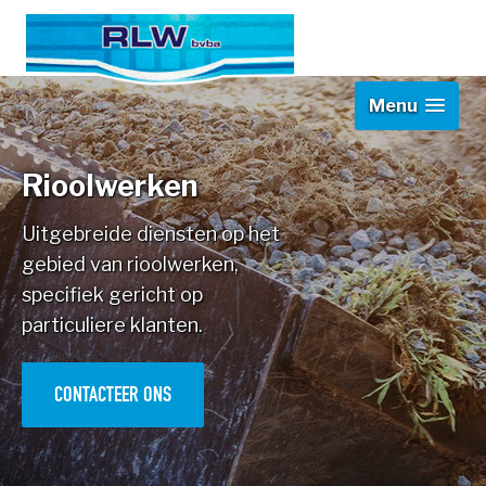
Menu
Rioolwerken
Uitgebreide diensten op het
gebied van rioolwerken,
specifiek gericht op
particuliere klanten.
CONTACTEER ONS