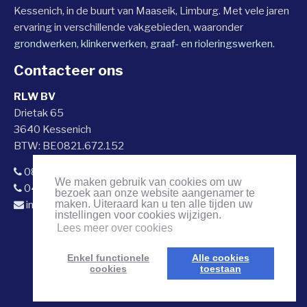
Kessenich, in de buurt van Maaseik, Limburg. Met vele jaren
ervaring in verschillende vakgebieden, waaronder
grondwerken
,
klinkerwerken
,
graaf- en rioleringswerken
.
Contacteer ons
RLW BV
Drietak 65
3640 Kessenich
BTW: BE0821.672.152
089 56 83 04
We maken gebruik van cookies om uw
0495 64 29 38
bezoek aan onze website aangenamer te
maken. Uiteraard kan u ten alle tijden uw
info@rlwbvba.be
instellingen voor cookies wijzigen.
Lees meer over cookies
Enkel functionele
Alle cookies
cookies
toestaan